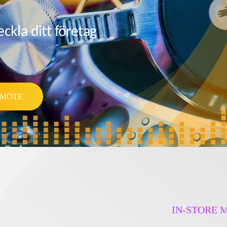
ckla ditt företag
 MÖTE
IN-STORE 