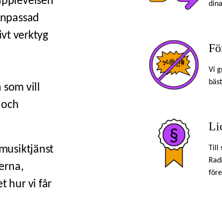
upplevelsen
dina
anpassad
ivt verktyg
Fö
,
Vi g
bäst
 som vill
 och
Li
musiktjänst
Till
Radi
erna,
före
 hur vi får