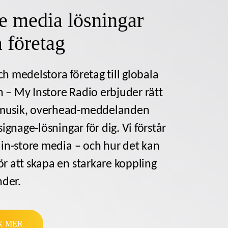
re media lösningar
a företag
h medelstora företag till globala
 – My Instore Radio erbjuder rätt
musik, overhead-meddelanden
signage-lösningar för dig. Vi förstår
 in-store media – och hur det kan
r att skapa en starkare koppling
nder.
K MER