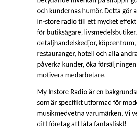
betydande inverkan på shopping
och kundernas humör. Detta gör 
in-store radio till ett mycket effekt
för butiksägare,
livsmedelsbutiker
detaljhandelskedjor
,
köpcentrum
,
restauranger
,
hotell
och alla andra
påverka kunder, öka försäljningen
motivera medarbetare.
My Instore Radio är en
bakgrunds
som är specifikt utformad för mod
musikmedvetna varumärken. Vi vet
ditt företag att låta fantastiskt!