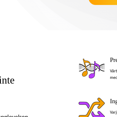
Pr
Vårt
inte
med 
In
n
Varj