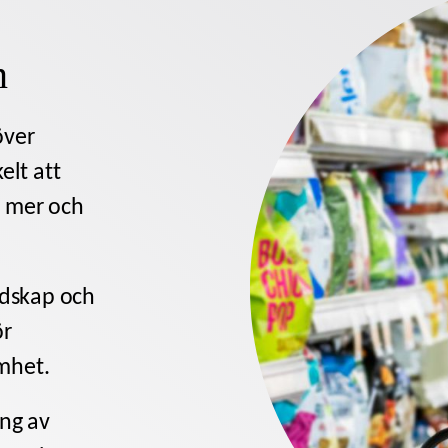
n
över
lt att
a mer och
dskap och
ör
mhet.
ing av