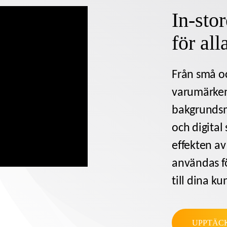
In-sto
för all
Från små oc
varumärken
bakgrunds
och digital 
effekten av
användas fö
till dina ku
UPPTÄC