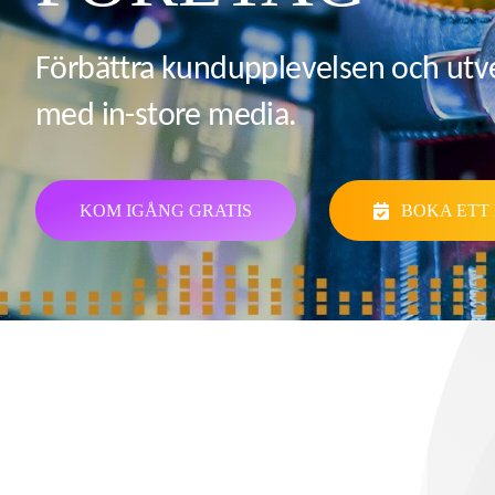
Förbättra kundupplevelsen och utve
med in-store media.
KOM IGÅNG GRATIS
BOKA ETT