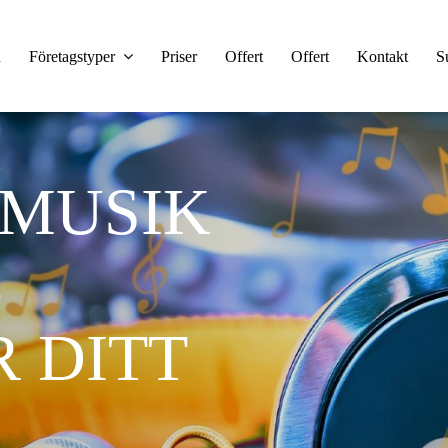
n
Företagstyper
Priser
Offert
Offert
Kontakt
S
MUSIK
L
 DITT