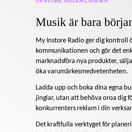
IN-STORE MEDDELANDEN
Musik är bara börja
My Instore Radio ger dig kontroll 
kommunikationen och gör det enke
marknadsföra nya produkter, sälj
öka varumärkesmedvetenheten.
Ladda upp och boka dina egna bu
jinglar, utan att behöva oroa dig f
konkurrenters reklam i din verksa
Det kraftfulla
verktyget för planer